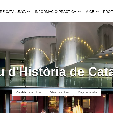
RE CATALUNYA
INFORMACIÓ PRÀCTICA
MICE
PROF
 d'Història de Cat
Gaudeix de la cultura
Visita una ciutat
Viatja en família