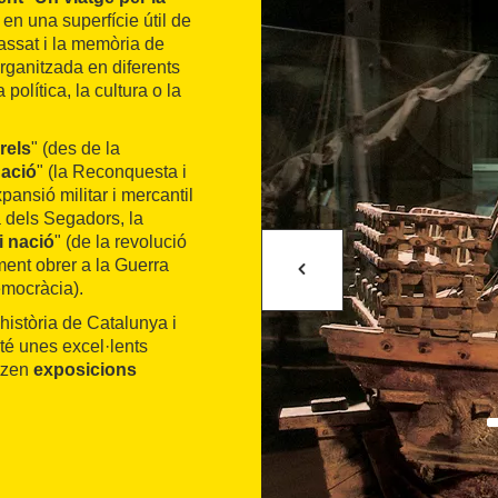
en una superfície útil de
assat i la memòria de
organitzada en diferents
olítica, la cultura o la
rels
" (des de la
nació
" (la Reconquesta i
xpansió militar i mercantil
a dels Segadors, la
i nació
" (de la revolució
ment obrer a la Guerra
emocràcia).
història de Catalunya i
 té unes excel·lents
itzen
exposicions