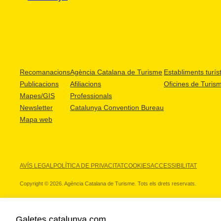
Recomanacions
Agència Catalana de Turisme
Establiments turíst
Publicacions
Afiliacions
Oficines de Turis
Mapes/GIS
Professionals
Newsletter
Catalunya Convention Bureau
Mapa web
AVÍS LEGAL
POLÍTICA DE PRIVACITAT
COOKIES
ACCESSIBILITAT
Copyright © 2026. Agència Catalana de Turisme. Tots els drets reservats.
Galetes catalunya.com