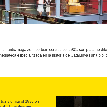
en un antic magatzem portuari construït el 1901, compta amb di
ediateca especialitzada en la història de Catalunya i una bibli
a transformar el 1996 en
ent
"
Un viatge per la