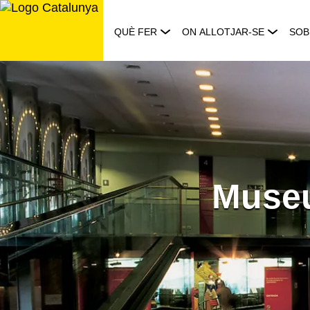
Saltar
al
QUÈ FER
ON ALLOTJAR-SE
SOB
contingut
Museu