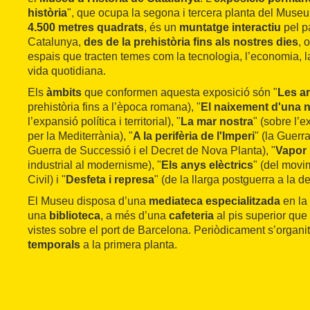
història
", que ocupa la segona i tercera planta del Museu 
4.500 metres quadrats
, és un
muntatge interactiu
pel p
Catalunya,
des de la prehistòria fins als nostres dies
, 
espais que tracten temes com la tecnologia, l’economia, la p
vida quotidiana.
Els
àmbits
que conformen aquesta exposició són "
Les ar
prehistòria fins a l’època romana), "
El naixement d'una 
l’expansió política i territorial), "
La mar nostra
" (sobre l’e
per la Mediterrània), "
A la perifèria de l'Imperi
" (la Guerr
Guerra de Successió i el Decret de Nova Planta), "
Vapor 
industrial al modernisme), "
Els anys elèctrics
" (del movi
Civil) i "
Desfeta i represa
" (de la llarga postguerra a la d
El Museu disposa d’una
mediateca especialitzada
en la 
una
biblioteca
, a més d’una
cafeteria
al pis superior que
vistes sobre el port de Barcelona. Periòdicament s’organ
temporals
a la primera planta.