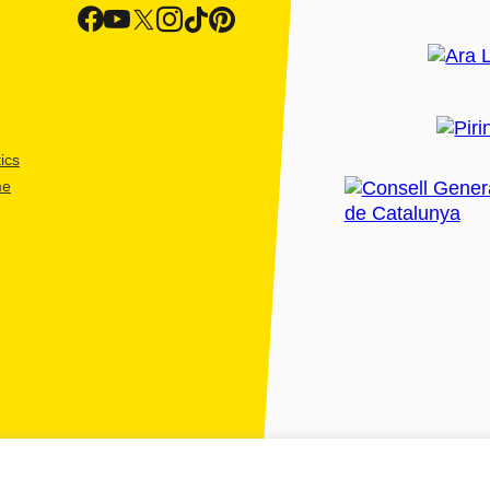
ics
me