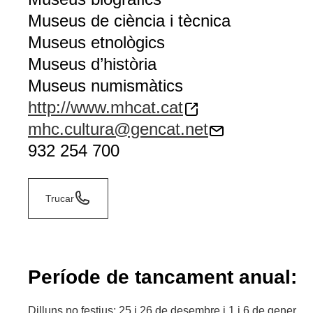
Museus de ciència i tècnica
Museus etnològics
Museus d’història
Museus numismàtics
http://www.mhcat.cat
mhc.cultura@gencat.net
932 254 700
Trucar
Període de tancament anual:
Dilluns no festius; 25 i 26 de desembre i 1 i 6 de gener.