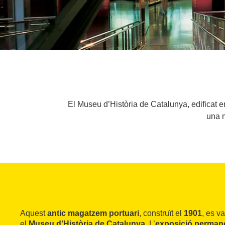
El Museu d’Història de Catalunya, edificat 
una m
Aquest
antic magatzem portuari
, construït el
1901
, es v
el
Museu d’Història de Catalunya
. L’
exposició perman