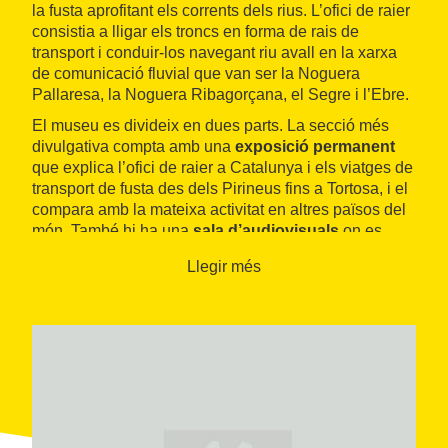
la fusta aprofitant els corrents dels rius. L’ofici de raier
consistia a lligar els troncs en forma de rais de
transport i conduir-los navegant riu avall en la xarxa
de comunicació fluvial que van ser la Noguera
Pallaresa, la Noguera Ribagorçana, el Segre i l’Ebre.
El museu es divideix en dues parts. La secció més
divulgativa compta amb una
exposició permanent
que explica l’ofici de raier a Catalunya i els viatges de
transport de fusta des dels Pirineus fins a Tortosa, i el
compara amb la mateixa activitat en altres països del
món. També hi ha una
sala d’audiovisuals
on es
projecten vídeos amb recreacions de les baixades
Llegir més
amb rais.
La secció més tècnica del museu disposa d’un
ampli
fons documental
dels segles XIX i XX, un
arxiu
fotogràfic
, una
biblioteca
especialitzada, una
hemeroteca
i una
videoteca
.