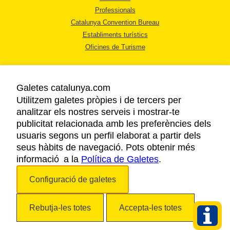
Professionals
Catalunya Convention Bureau
Establiments turístics
Oficines de Turisme
Galetes catalunya.com
Utilitzem galetes pròpies i de tercers per
analitzar els nostres serveis i mostrar-te
AVÍS LEGAL
publicitat relacionada amb les preferències dels
POLÍTICA DE PRIVACITAT
usuaris segons un perfil elaborat a partir dels
COOKIES
seus hàbits de navegació. Pots obtenir més
informació a la
Política de Galetes
ACCESSIBILITAT
.
Configuració de galetes
Copyright © 2026. Agència Catalana de Turisme. Tots els drets reservats.
Rebutja-les totes
Accepta-les totes