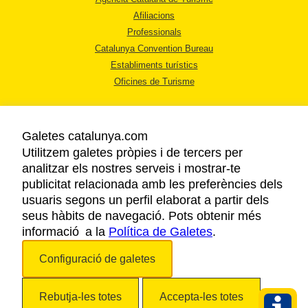
Afiliacions
Professionals
Catalunya Convention Bureau
Establiments turístics
Oficines de Turisme
Galetes catalunya.com
Utilitzem galetes pròpies i de tercers per
analitzar els nostres serveis i mostrar-te
AVÍS LEGAL
publicitat relacionada amb les preferències dels
POLÍTICA DE PRIVACITAT
usuaris segons un perfil elaborat a partir dels
COOKIES
seus hàbits de navegació. Pots obtenir més
informació a la
Política de Galetes
ACCESSIBILITAT
.
Configuració de galetes
Copyright © 2026. Agència Catalana de Turisme. Tots els drets reservats.
Rebutja-les totes
Accepta-les totes