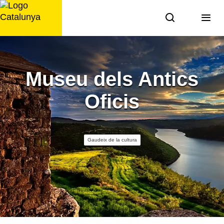
Saltar
al
contingut
Museu dels Antics
Oficis
Gaudeix de la cultura