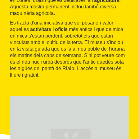
en zones rurals i que es dedicaven a l'
agricultura
.
Aquesta mostra permanent inclou també diversa
maquinària agrícola.
Es tracta d'una iniciativa que vol posar en valor
aquelles
activitats i oficis
més antics i que de mica
en mica s'estan perdent, sobretot els que estan
vinculats amb el cultiu de la terra. El museu s'inclou
en la visita guiada que es fa al nou poble de Tiurana
els matins dels caps de setmana. S'hi pot veure com
és el nou nucli urbà després que l'antic quedés sota
les aigües del pantà de Rialb. L'accés al museu és
lliure i gratuït.