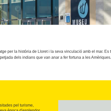
ge per la història de Lloret i la seva vinculació amb el mar. Es t
petjada dels indians que van anar a fer fortuna a les Amèriques
isitades pel turisme,
seva època d'esplendor