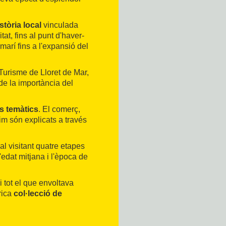
stòria local
vinculada
at, fins al punt d'haver-
arí fins a l'expansió del
Turisme de Lloret de Mar,
 de la importància del
s temàtics
. El comerç,
im són explicats a través
 al visitant quatre etapes
'edat mitjana i l'època de
i tot el que envoltava
rica
col·lecció de
conèixer la història de