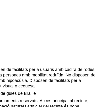
n de facilitats per a usuaris amb cadira de rodes,
r a persones amb mobilitat reduïda, No disposen de
amb hipoacúsia, Disposen de facilitats per a
t visual o ceguesa
de guies de Braille
caments reservats, Accés principal al recinte,
ació natural i artificial del recinte és bona,