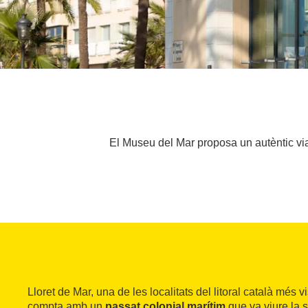
El Museu del Mar proposa un autèntic viat
Lloret de Mar, una de les localitats del litoral català més v
compta amb un
passat colonial marítim
que va viure la 