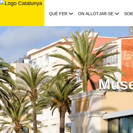
Saltar
al
QUÈ FER
ON ALLOTJAR-SE
SOB
contingut
Muse