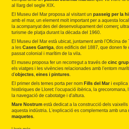
al llarg del segle XIX.
El Museu del Mar proposa al visitant un
passeig per la hi
amb el mar, un element molt important per a aquesta localit
la acompanyat des del desenvolupament del comerç ultram
turisme de platja durant la dècada del 1960.
El Museu del Mar està ubicat, juntament amb l'Oficina de 
a les
Cases Garriga
, dos edificis del 1887, que donen fe
passat colonial i marítim de la vila.
El museu proposa fer un recorregut a través de
cinc grup
els viatges i les vivències relacionades amb l'entorn marít
d'
objectes
,
eines
i pintures
.
El primer dels temes porta per nom
Fills del Mar
i explica
històriques de Lloret: l'ocupació ibèrica, la grecoromana, l
la navegació de cabotatge i d'altura.
Mare Nostrum
està dedicat a la construcció dels vaixells 
aquesta indústria. L'explicació es complementa amb una 
maquetes
.
Amb
Les portes de l'oceà: navegant el món
, es dóna a 
Llegir més