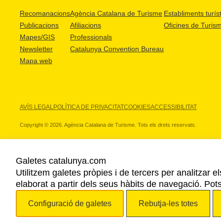
Recomanacions
Agència Catalana de Turisme
Establiments turíst
Publicacions
Afiliacions
Oficines de Turis
Mapes/GIS
Professionals
Newsletter
Catalunya Convention Bureau
Mapa web
AVÍS LEGAL
POLÍTICA DE PRIVACITAT
COOKIES
ACCESSIBILITAT
Copyright © 2026. Agència Catalana de Turisme. Tots els drets reservats.
Galetes catalunya.com
Utilitzem galetes pròpies i de tercers per analitzar e
ELS NOSTRES PARTNERS
elaborat a partir dels seus hàbits de navegació. Pot
Configuració de galetes
Rebutja-les totes