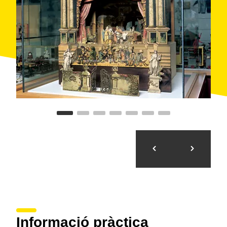
Pere Casaldàliga
Compta amb un
centre de documentació
i de
recerca
sobre els jocs i les joguines, l’auditori
Brossa-Frègoli i el Terrat del Museu, un espai per a
activitats a l'aire lliure. Una forma interessant i
entendridora de visitar la pròpia infantesa i la
d’aquelles persones que ens precediren.
Informació pràctica