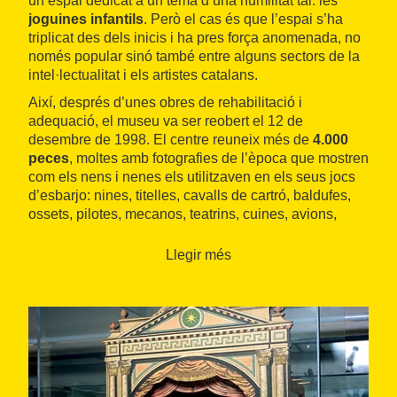
un espai dedicat a un tema d’una humilitat tal: les
joguines infantils
. Però el cas és que l’espai s’ha
triplicat des dels inicis i ha pres força anomenada, no
només popular sinó també entre alguns sectors de la
intel·lectualitat i els artistes catalans.
Així, després d’unes obres de rehabilitació i
adequació, el museu va ser reobert el 12 de
desembre de 1998. El centre reuneix més de
4.000
peces
, moltes amb fotografies de l’època que mostren
com els nens i nenes els utilitzaven en els seus jocs
d’esbarjo: nines, titelles, cavalls de cartró, baldufes,
ossets, pilotes, mecanos, teatrins, cuines, avions,
cotxes, trens, aparells de màgia, disfresses, patinets...
i fins i tot jocs per a invidents, entre moltes altres
Llegir més
curiositats entranyables.
El museu compta també amb
joguines de persones
conegudes
que d’alguna manera han tingut relació
amb el museu o amb la zona: els germans Anna Maria
i Salvador Dalí, el seu amic Federico García Lorca,
Joan Miró, Josep Palau i Fabre, Joan Brossa, Quim
Monzó, Salvador Puig i Antich... i fins i tot el bisbe