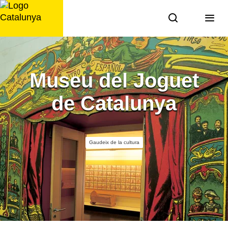
Saltar
al
contingut
Museu del Joguet
de Catalunya
Gaudeix de la cultura