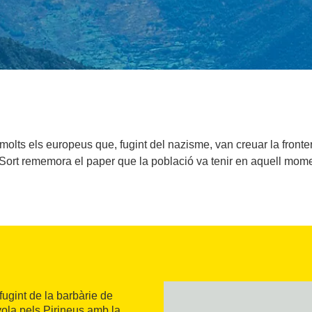
lts els europeus que, fugint del nazisme, van creuar la fronte
ort rememora el paper que la població va tenir en aquell momen
fugint de la barbàrie de
yola pels Pirineus amb la