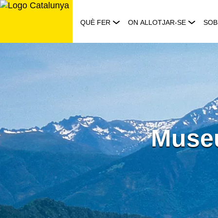
Saltar
al
QUÈ FER
ON ALLOTJAR-SE
SOB
contingut
Museu