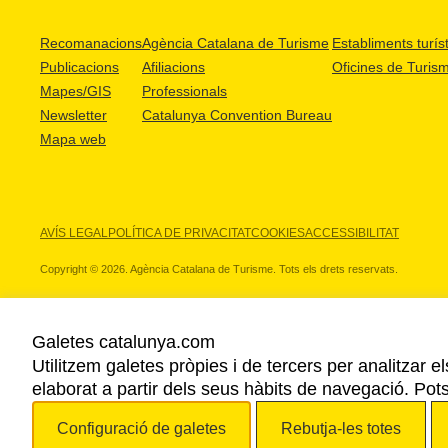
Recomanacions
Agència Catalana de Turisme
Establiments turíst
Publicacions
Afiliacions
Oficines de Turis
Mapes/GIS
Professionals
Newsletter
Catalunya Convention Bureau
Mapa web
AVÍS LEGAL
POLÍTICA DE PRIVACITAT
COOKIES
ACCESSIBILITAT
Copyright © 2026. Agència Catalana de Turisme. Tots els drets reservats.
Galetes catalunya.com
Utilitzem galetes pròpies i de tercers per analitzar e
ELS NOSTRES PARTNERS
elaborat a partir dels seus hàbits de navegació. Pot
Configuració de galetes
Rebutja-les totes