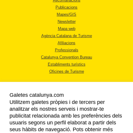
Recomanacions
Publicacions
Mapes/GIS
Newsletter
Mapa web
Agència Catalana de Turisme
Afiliacions
Professionals
Catalunya Convention Bureau
Establiments turístics
Oficines de Turisme
Galetes catalunya.com
Utilitzem galetes pròpies i de tercers per
analitzar els nostres serveis i mostrar-te
AVÍS LEGAL
publicitat relacionada amb les preferències dels
POLÍTICA DE PRIVACITAT
usuaris segons un perfil elaborat a partir dels
COOKIES
seus hàbits de navegació. Pots obtenir més