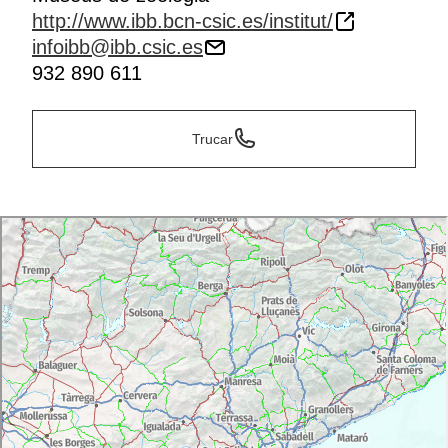
http://www.ibb.bcn-csic.es/institut/
infoibb@ibb.csic.es
932 890 611
Trucar