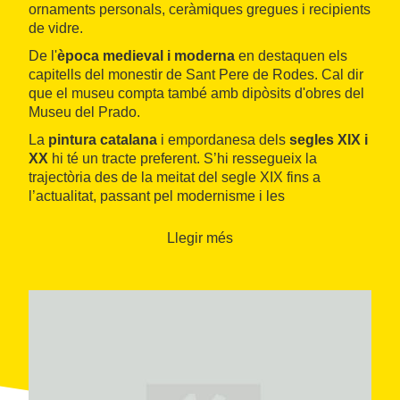
ornaments personals, ceràmiques gregues i recipients
de vidre.
De l'
època
medieval i moderna
en destaquen els
capitells del monestir de Sant Pere de Rodes. Cal dir
que el museu compta també amb dipòsits d'obres del
Museu del Prado.
La
pintura catalana
i empordanesa dels
segles XIX i
XX
hi té un tracte preferent. S’hi ressegueix la
trajectòria des de la meitat del segle XIX fins a
l’actualitat, passant pel modernisme i les
avantguardes, el realisme, el surrealisme, l’abstracció
i la nova figuració. Així mateix, s’hi projecten diferents
Llegir més
exposicions temporals al llarg de l’any.