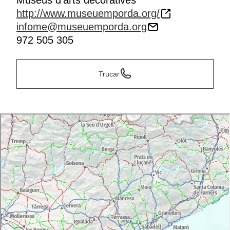
Museus d’arts decoratives
http://www.museuemporda.org/
infome@museuemporda.org
972 505 305
Trucar