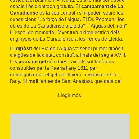
espais i és d'entrada gratuïta. El
campament de La
Canadiense
és la seu central i s'hi poden veure les
exposicions "La força de l'aigua. El Dr. Pearson i les
obres de La Canadiense a Lleida" i "Aigües del món"
i l'espai de memòria L'aventura hidroelèctrica dels
enginyers de La Canadiense a les Terres de Lleida.
El
dipòsit
del Pla de l'Aigua va ser el primer dipòsit
d'aigües de la ciutat, construït a finals del segle XVIII.
Els
pous de gel
són dues cavitats subterrànies
construïdes per la Paeria l'any 1611 per
emmagatzemar el gel de l'hivern i disposar-ne tot
l'any. El
molí
fariner de Sant Anastasi, que data del
segle XIII, rebia la força de la séquia de Fontanet.
Llegir més