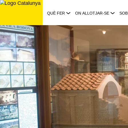
Saltar
al
QUÈ FER
ON ALLOTJAR-SE
SOB
contingut