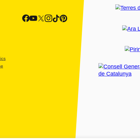
ics
me