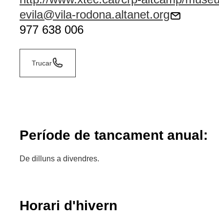
evila@vila-rodona.altanet.org
977 638 006
Trucar
Període de tancament anual:
De dilluns a divendres.
Horari d'hivern