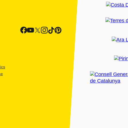
ics
me