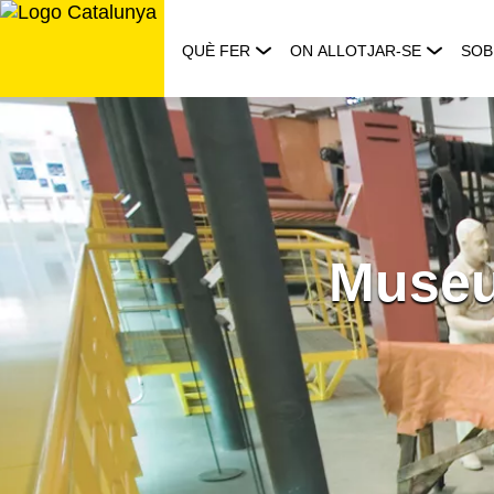
Saltar
al
QUÈ FER
ON ALLOTJAR-SE
SOB
contingut
Museu 