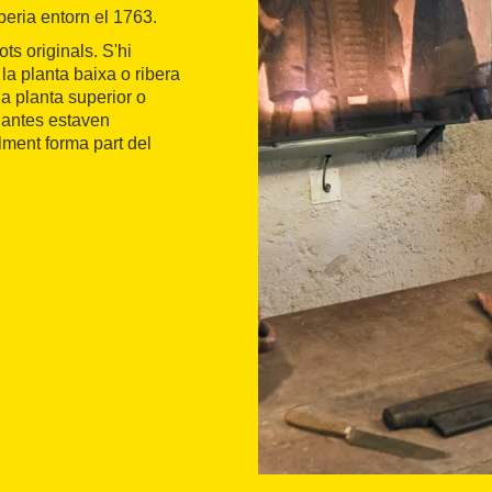
eria entorn el 1763.
ots originals. S'hi
la planta baixa o ribera
la planta superior o
plantes estaven
lment forma part del