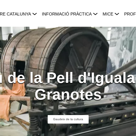
RE CATALUNYA
INFORMACIÓ PRÀCTICA
MICE
PROF
de la Pell d'Igual
Granotes
Gaudeix de la cultura