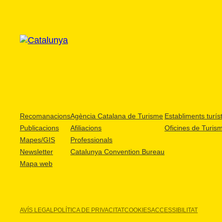
Recomanacions
Agència Catalana de Turisme
Establiments turíst
Publicacions
Afiliacions
Oficines de Turis
Mapes/GIS
Professionals
Newsletter
Catalunya Convention Bureau
Mapa web
AVÍS LEGAL
POLÍTICA DE PRIVACITAT
COOKIES
ACCESSIBILITAT