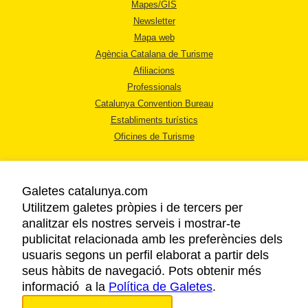
Mapes/GIS
Newsletter
Mapa web
Agència Catalana de Turisme
Afiliacions
Professionals
Catalunya Convention Bureau
Establiments turístics
Oficines de Turisme
Galetes catalunya.com
Utilitzem galetes pròpies i de tercers per
analitzar els nostres serveis i mostrar-te
AVÍS LEGAL
publicitat relacionada amb les preferències dels
POLÍTICA DE PRIVACITAT
usuaris segons un perfil elaborat a partir dels
COOKIES
seus hàbits de navegació. Pots obtenir més
informació a la
Política de Galetes
ACCESSIBILITAT
.