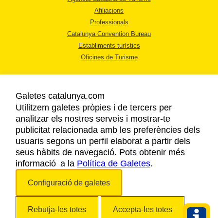
Afiliacions
Professionals
Catalunya Convention Bureau
Establiments turístics
Oficines de Turisme
Galetes catalunya.com
Utilitzem galetes pròpies i de tercers per
analitzar els nostres serveis i mostrar-te
AVÍS LEGAL
publicitat relacionada amb les preferències dels
POLÍTICA DE PRIVACITAT
usuaris segons un perfil elaborat a partir dels
COOKIES
seus hàbits de navegació. Pots obtenir més
informació a la
Política de Galetes
ACCESSIBILITAT
.
Configuració de galetes
Copyright © 2026. Agència Catalana de Turisme. Tots els drets reservats.
Rebutja-les totes
Accepta-les totes