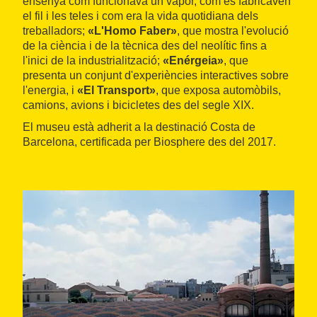
ensenya com funcionava un vapor, com es fabricaven
el fil i les teles i com era la vida quotidiana dels
treballadors;
«L'Homo Faber»
, que mostra l'evolució
de la ciència i de la tècnica des del neolític fins a
l'inici de la industrialització;
«Enérgeia»
, que
presenta un conjunt d'experiències interactives sobre
l'energia, i
«El Transport»
, que exposa automòbils,
camions, avions i bicicletes des del segle XIX.
El museu està adherit a la destinació Costa de
Barcelona, certificada per Biosphere des del 2017.