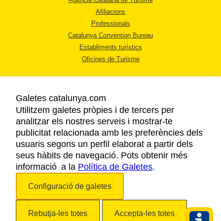
Afiliacions
Professionals
Catalunya Convention Bureau
Establiments turístics
Oficines de Turisme
Galetes catalunya.com
Utilitzem galetes pròpies i de tercers per
analitzar els nostres serveis i mostrar-te
AVÍS LEGAL
publicitat relacionada amb les preferències dels
POLÍTICA DE PRIVACITAT
usuaris segons un perfil elaborat a partir dels
COOKIES
seus hàbits de navegació. Pots obtenir més
informació a la
Política de Galetes
ACCESSIBILITAT
.
Configuració de galetes
Copyright © 2026. Agència Catalana de Turisme. Tots els drets reservats.
Rebutja-les totes
Accepta-les totes