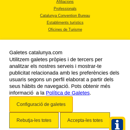
Afiliacions
Professionals
Catalunya Convention Bureau
Establiments turístics
Oficines de Turisme
Galetes catalunya.com
Utilitzem galetes pròpies i de tercers per
analitzar els nostres serveis i mostrar-te
AVÍS LEGAL
publicitat relacionada amb les preferències dels
POLÍTICA DE PRIVACITAT
usuaris segons un perfil elaborat a partir dels
COOKIES
seus hàbits de navegació. Pots obtenir més
informació a la
Política de Galetes
ACCESSIBILITAT
.
Configuració de galetes
Copyright © 2026. Agència Catalana de Turisme. Tots els drets reservats.
Rebutja-les totes
Accepta-les totes