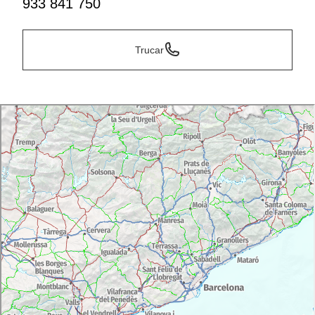
933 841 750
Trucar