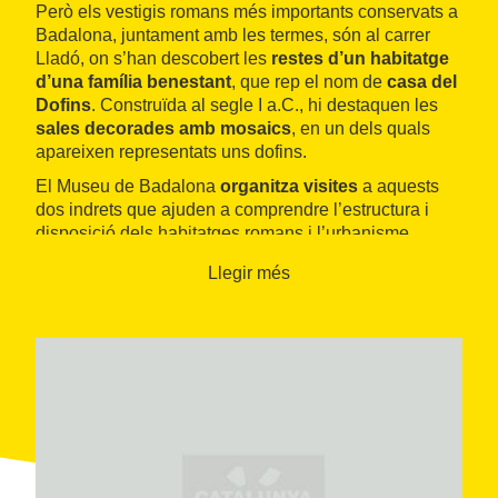
Però els vestigis romans més importants conservats a
Badalona, juntament amb les termes, són al carrer
Lladó, on s’han descobert les
restes d’un habitatge
d’una família benestant
, que rep el nom de
casa del
Dofins
. Construïda al segle I a.C., hi destaquen les
sales decorades amb mosaics
, en un dels quals
apareixen representats uns dofins.
El Museu de Badalona
organitza visites
a aquests
dos indrets que ajuden a comprendre l’estructura i
disposició dels habitatges romans i l’urbanisme
d’aquesta època.
Llegir més
Un altre testimoni romà de gran rellevància,
normalment no obert al públic, és al carrer d’en Pujol,
on hi ha un
tram d’un conducte d’aigua amb
coberta de volta i pavimentat
que servia per fornir
d’aigua una part de la ciutat.