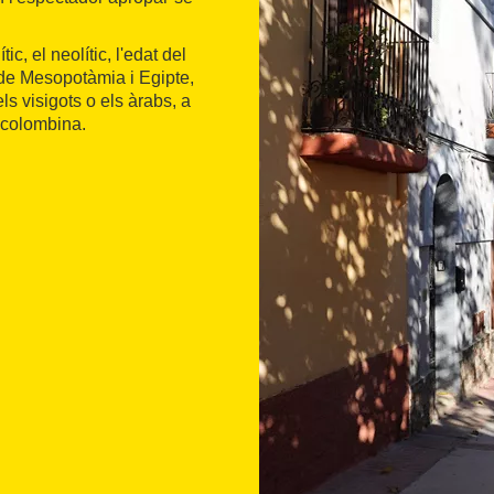
ic, el neolític, l'edat del
 de Mesopotàmia i Egipte,
els visigots o els àrabs, a
ecolombina.