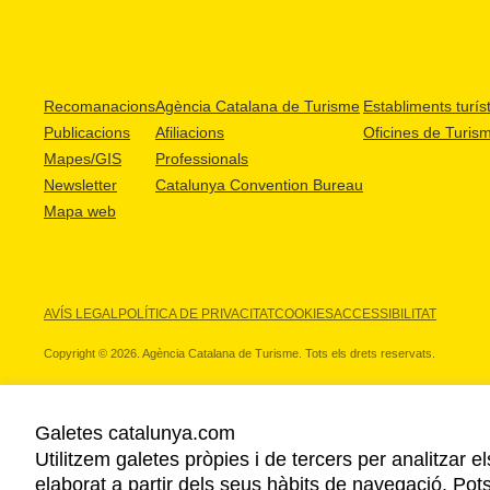
Recomanacions
Agència Catalana de Turisme
Establiments turíst
Publicacions
Afiliacions
Oficines de Turis
Mapes/GIS
Professionals
Newsletter
Catalunya Convention Bureau
Mapa web
AVÍS LEGAL
POLÍTICA DE PRIVACITAT
COOKIES
ACCESSIBILITAT
Copyright © 2026. Agència Catalana de Turisme. Tots els drets reservats.
Galetes catalunya.com
Utilitzem galetes pròpies i de tercers per analitzar e
ELS NOSTRES PARTNERS
elaborat a partir dels seus hàbits de navegació. Pot