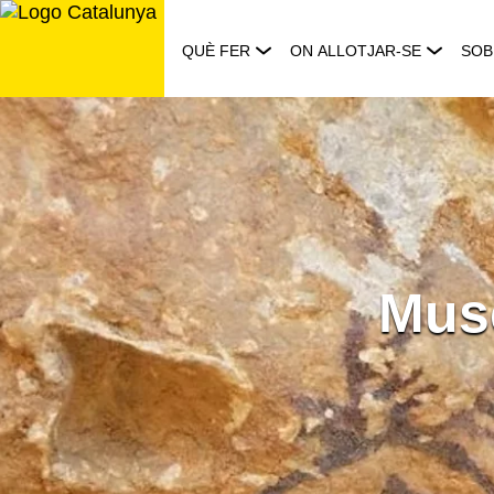
Saltar
al
QUÈ FER
ON ALLOTJAR-SE
SOB
contingut
Muse