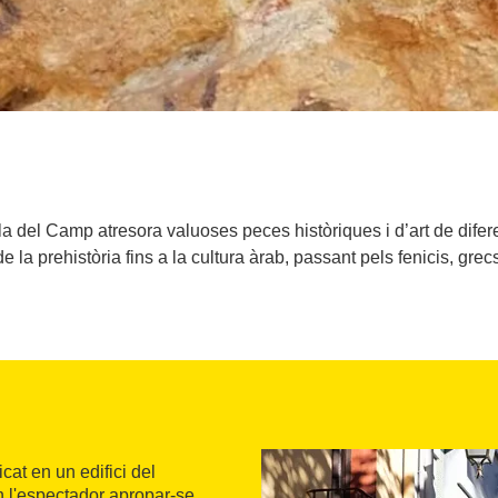
a del Camp atresora valuoses peces històriques i d’art de dife
 la prehistòria fins a la cultura àrab, passant pels fenicis, grec
at en un edifici del
n l'espectador apropar-se