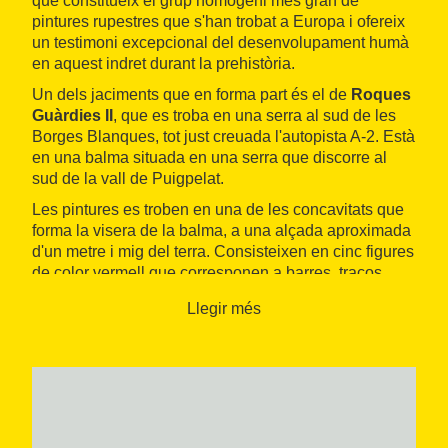
que constitueix el grup homogeni més gran de
pintures rupestres que s'han trobat a Europa i ofereix
un testimoni excepcional del desenvolupament humà
en aquest indret durant la prehistòria.
Un dels jaciments que en forma part és el de
Roques
Guàrdies II
, que es troba en una serra al sud de les
Borges Blanques, tot just creuada l'autopista A-2. Està
en una balma situada en una serra que discorre al
sud de la vall de Puigpelat.
Les pintures es troben en una de les concavitats que
forma la visera de la balma, a una alçada aproximada
d'un metre i mig del terra. Consisteixen en cinc figures
de color vermell que corresponen a barres, traços
verticals i restes de pigment, d'estil abstracte i tècnica
Llegir més
de traç simple. Aquestes característiques fan pensar
als experts que són restes pertanyents a l'edat del
Bronze.
Les restes van ser descobertes per Anna Alonso
Tejada el 1985, mentre realitzava un treball de
documentació de l'art rupestre de la zona. A més de