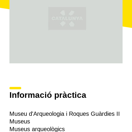
les pintures s'hi van trobar
fragments de ceràmica
,
esclats de sílex
i
restes òssies
animals i humanes.
Tot això, juntament amb el material obtingut en altres
jaciments de la comarca, es troba actualment al
Museu d'Arqueologia de les Borges Blanques
, al
centre urbà. L'exposició es divideix en quatre àrees: el
Neolític, l'edat de Bronze, l'època ibèrica i la romana.
El museu es troba al segon pis de l'ajuntament. Per
visitar-lo cal demanar hora. L'entrada és gratuïta.
Informació pràctica
Museu d'Arqueologia i Roques Guàrdies II
Museus
Museus arqueològics