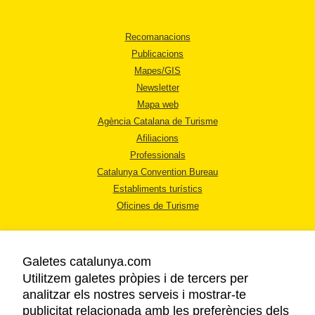
Recomanacions
Publicacions
Mapes/GIS
Newsletter
Mapa web
Agència Catalana de Turisme
Afiliacions
Professionals
Catalunya Convention Bureau
Establiments turístics
Oficines de Turisme
Galetes catalunya.com
Utilitzem galetes pròpies i de tercers per
analitzar els nostres serveis i mostrar-te
AVÍS LEGAL
publicitat relacionada amb les preferències dels