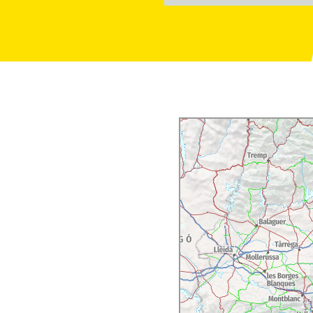
la
, construïda al segle
utat i no li permetien