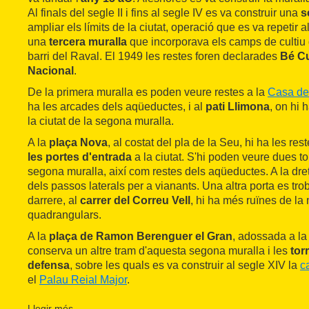
Al finals del segle II i fins al segle IV es va construir una
s
ampliar els límits de la ciutat, operació que es va repetir a
una
tercera muralla
que incorporava els camps de cultiu 
barri del Raval. El 1949 les restes foren declarades
Bé Cu
Nacional
.
De la primera muralla es poden veure restes a la
Casa de 
ha les arcades dels aqüeductes, i al
pati Llimona
, on hi 
la ciutat de la segona muralla.
A la
plaça Nova
, al costat del pla de la Seu, hi ha les re
les portes d'entrada
a la ciutat. S'hi poden veure dues to
segona muralla, així com restes dels aqüeductes. A la dre
dels passos laterals per a vianants. Una altra porta es troba
darrere, al
carrer del Correu Vell
, hi ha més ruïnes de la 
quadrangulars.
A la
plaça de Ramon Berenguer el Gran
, adossada a la
conserva un altre tram d'aquesta segona muralla i les
tor
defensa
, sobre les quals es va construir al segle XIV la
c
el
Palau Reial Major
.
Just darrere l'edifici de les
Drassanes
, entre l'avinguda del
Llegir més