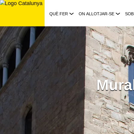
Saltar
al
QUÈ FER
ON ALLOTJAR-SE
SOB
contingut
Mura