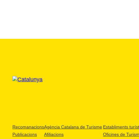
Recomanacions
Agència Catalana de Turisme
Establiments turíst
Publicacions
Afiliacions
Oficines de Turis