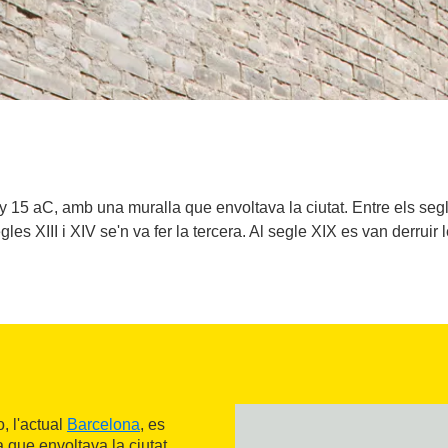
 15 aC, amb una muralla que envoltava la ciutat. Entre els segle
egles XIII i XIV se'n va fer la tercera. Al segle XIX es van derruir l
, l'actual
Barcelona
, es
a que envoltava la ciutat.