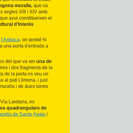
egona muralla,
que va
ls segles XIII i XIV amb
que avui constitueixen el
ltural d'Interès
l'Ardiaca
, on també hi
ha una porta d'entrada a
stes del que va ser
una de
rres i dos fragments de la
ta de la porta es veu un
 al pati Llimona, i just
muralla i de dues torres
 Via Laietana, es
res quadrangulars de
apella de Santa Àgata
i
 Paral·lel i el carrer del