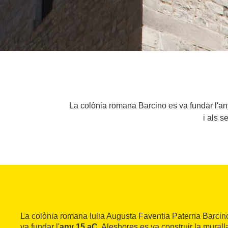
La colònia romana Barcino es va fundar l'any
i als s
La colònia romana Iulia Augusta Faventia Paterna Barcino
va fundar l'
any 15 aC
. Aleshores es va construir la murall