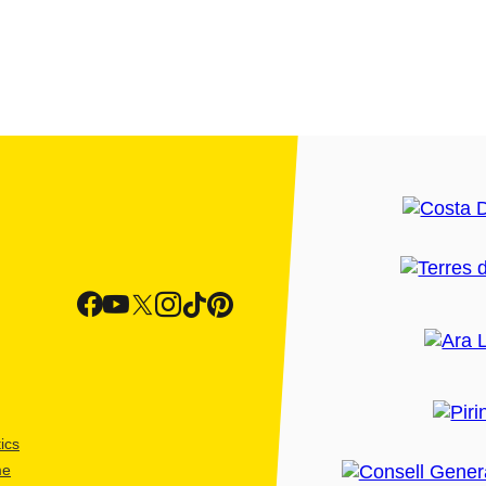
ics
me