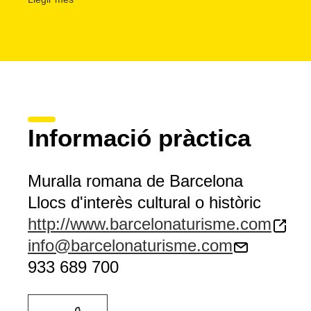
Portal de Santa Madrona, hi ha restes de la
tercera mural
XIII per Jaume II.
Al segle XIX es van derruir les muralles, que oprimien la ci
créixer.
Informació pràctica
Muralla romana de Barcelona
Llocs d'interès cultural o històric
http://www.barcelonaturisme.com
info@barcelonaturisme.com
933 689 700