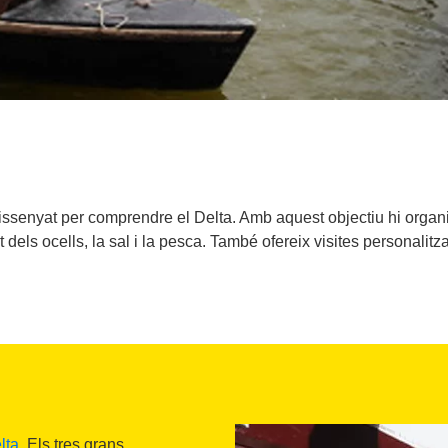
ssenyat per comprendre el Delta. Amb aquest objectiu hi organi
t dels ocells, la sal i la pesca. També ofereix visites personalitz
lta
. Els tres grans