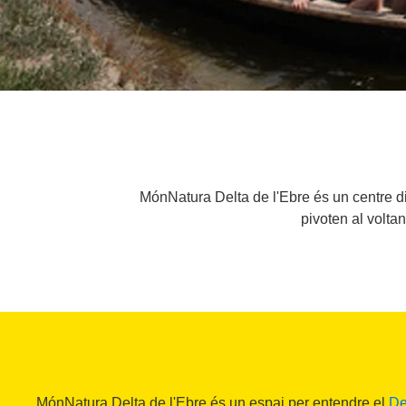
MónNatura Delta de l'Ebre és un centre di
pivoten al voltan
MónNatura Delta de l'Ebre és un espai per entendre el
De