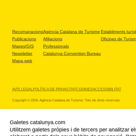
Recomanacions
Agència Catalana de Turisme
Establiments turíst
Publicacions
Afiliacions
Oficines de Turis
Mapes/GIS
Professionals
Newsletter
Catalunya Convention Bureau
Mapa web
AVÍS LEGAL
POLÍTICA DE PRIVACITAT
COOKIES
ACCESSIBILITAT
Copyright © 2026. Agència Catalana de Turisme. Tots els drets reservats.
Galetes catalunya.com
Utilitzem galetes pròpies i de tercers per analitzar e
ELS NOSTRES PARTNERS