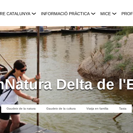
RE CATALUNYA
INFORMACIÓ PRÀCTICA
MICE
PROF
Natura Delta de l'
Gaudeix de la natura
Gaudeix de la cultura
Viatja en família
Tasta