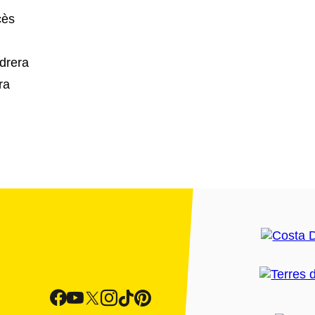
cès
drera
ra