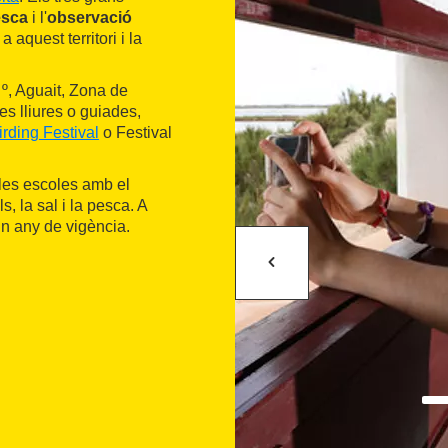
esca
i l'
observació
aquest territori i la
º, Aguait, Zona de
es lliures o guiades,
irding Festival
o Festival
 les escoles amb el
s, la sal i la pesca. A
un any de vigència.