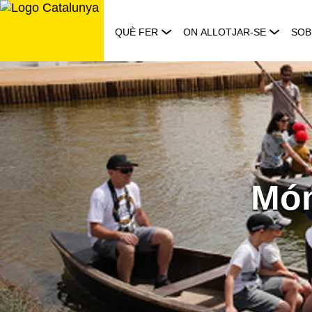
Saltar
al
QUÈ FER
ON ALLOTJAR-SE
SOB
contingut
Món