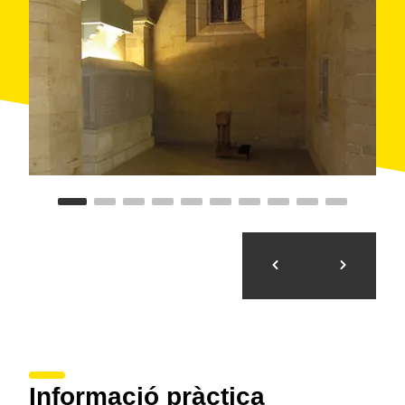
d'allotjament i d'hostaleria, a més de sales polivalents
per celebrar-hi convencions.
Informació pràctica