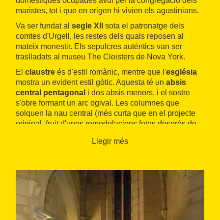
domèstiques ocupades avui per la congregació dels
maristes, tot i que en origen hi vivien els agustinians.
Va ser fundat al
segle XII
sota el patronatge dels
comtes d'Urgell, les restes dels quals reposen al
mateix monestir. Els sepulcres autèntics van ser
traslladats al museu The Cloisters de Nova York.
El
claustre
és d'estil romànic, mentre que l'
església
mostra un evident estil gòtic. Aquesta té un
absis
central pentagonal
i dos absis menors, i el sostre
s'obre formant un arc ogival. Les columnes que
solquen la nau central (més curta que en el projecte
original, fruit d'unes remodelacions fetes després de
la mort del comte d'Urgell Ermengol X) són
Llegir més
estilitzades i presenten capitells força treballats.
En l'actualitat, el monestir es beneficia tant de l'oferta
de turisme natural dels paratges adjacents, que hi
porta molts visitants que volen completar el seu
itinerari contemplant el monestir, com de l'
oferta
d'hostalatge
que s'ha condicionat a les
dependències del monestir, i que inclou serveis