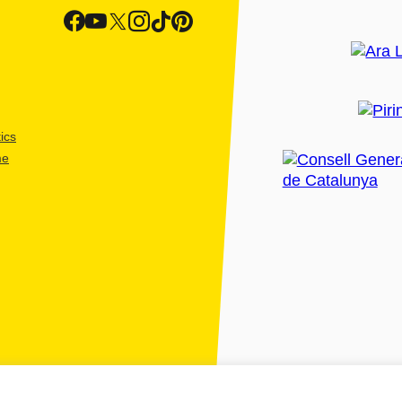
ics
me