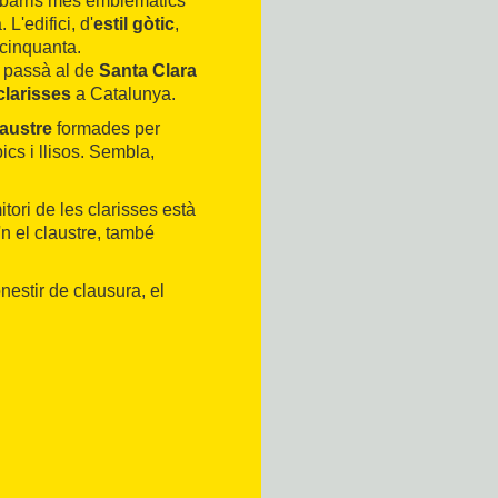
s barris més emblemàtics
L'edifici, d'
estil gòtic
,
 cinquanta.
s passà al de
Santa Clara
clarisses
a Catalunya.
laustre
formades per
ics i llisos. Sembla,
tori de les clarisses està
'n el claustre, també
onestir de clausura, el