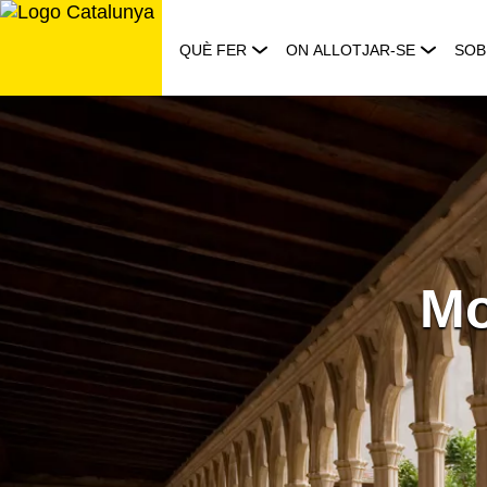
Saltar
al
QUÈ FER
ON ALLOTJAR-SE
SOB
contingut
Mo