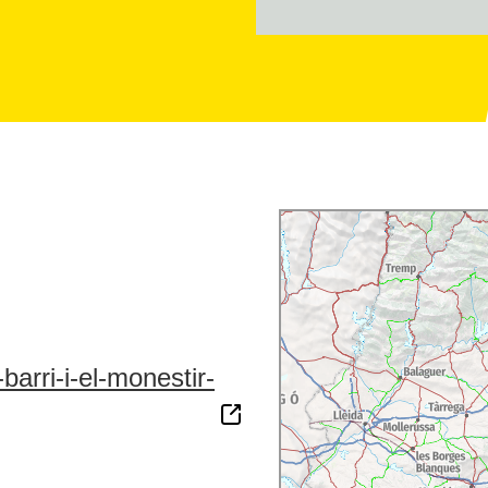
barri-i-el-monestir-