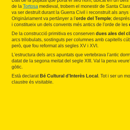
Dalt de la pujada que porta el seu nom, ubicat en un del
de la
Tortosa
medieval, trobem el monestir de Santa Clara. 
va ser destruït durant la Guerra Civil i reconstruït als anys
Originàriament va pertànyer a l'
orde del Temple
; despré
i constitueix un dels convents més antics de l'orde de les
De la construcció primitiva es conserven
dues ales del c
arcs trilobulats, sostinguts per columnes amb capitells cúb
però, que fou reformat als segles XV i XVI.
L'estructura dels arcs apuntats que vertebrava l'antic dormi
datat de la segona meitat del segle XIII. Val la pena veure
gòtic.
Està declarat
Bé Cultural d'Interès Local
. Tot i ser un m
claustre és visitable.