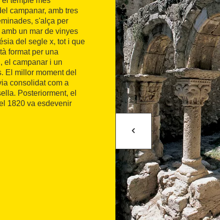
s el temple més
 del campanar, amb tres
geminades, s'alça per
ó, amb un mar de vinyes
sia del segle x, tot i que
stà format per una
, el campanar i un
ls. El millor moment del
avia consolidat com a
ella. Posteriorment, el
 el 1820 va esdevenir