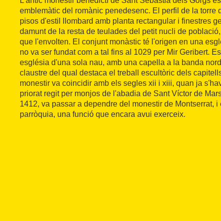
L'antic monestir benedictí de Sant Sebastià dels Gorgs é
emblemàtic del romànic penedesenc. El perfil de la torre
pisos d'estil llombard amb planta rectangular i finestres 
damunt de la resta de teulades del petit nucli de poblaci
que l'envolten. El conjunt monàstic té l'origen en una esglé
no va ser fundat com a tal fins al 1029 per Mir Geribert. E
església d'una sola nau, amb una capella a la banda nord
claustre del qual destaca el treball escultòric dels capitel
monestir va coincidir amb els segles xii i xiii, quan ja s'h
priorat regit per monjos de l'abadia de Sant Víctor de Mars
1412, va passar a dependre del monestir de Montserrat, i
parròquia, una funció que encara avui exerceix.