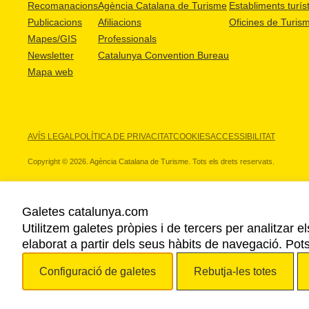
Recomanacions
Agència Catalana de Turisme
Establiments turíst
Publicacions
Afiliacions
Oficines de Turis
Mapes/GIS
Professionals
Newsletter
Catalunya Convention Bureau
Mapa web
AVÍS LEGAL
POLÍTICA DE PRIVACITAT
COOKIES
ACCESSIBILITAT
Copyright © 2026. Agència Catalana de Turisme. Tots els drets reservats.
Galetes catalunya.com
Utilitzem galetes pròpies i de tercers per analitzar e
ELS NOSTRES PARTNERS
elaborat a partir dels seus hàbits de navegació. Pot
Configuració de galetes
Rebutja-les totes