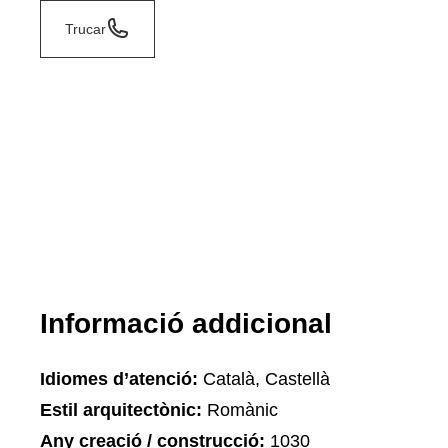
Trucar
Informació addicional
Idiomes d’atenció:
Català, Castellà
Estil arquitectònic:
Romànic
Any creació / construcció:
1030