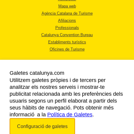
Mapa web
Agència Catalana de Turisme
Afiliacions
Professionals
Catalunya Convention Bureau
Establiments turístics
Oficines de Turisme
Galetes catalunya.com
Utilitzem galetes pròpies i de tercers per
analitzar els nostres serveis i mostrar-te
AVÍS LEGAL
publicitat relacionada amb les preferències dels
POLÍTICA DE PRIVACITAT
usuaris segons un perfil elaborat a partir dels
COOKIES
seus hàbits de navegació. Pots obtenir més
informació a la
Política de Galetes
ACCESSIBILITAT
.
Configuració de galetes
Copyright © 2026. Agència Catalana de Turisme. Tots els drets reservats.