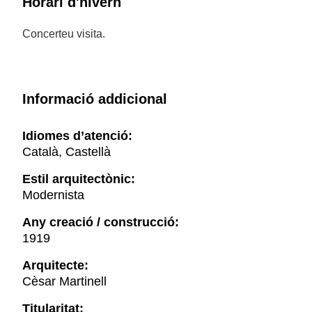
Horari d'hivern
Concerteu visita.
Informació addicional
Idiomes d’atenció:
Català, Castellà
Estil arquitectònic:
Modernista
Any creació / construcció:
1919
Arquitecte:
Cèsar Martinell
Titularitat: