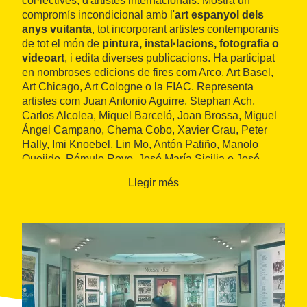
col·lectives, d'artistes internacionals. Mostra un
compromís incondicional amb l'
art espanyol dels
anys vuitanta
, tot incorporant artistes contemporanis
de tot el món de
pintura, instal·lacions, fotografia o
videoart
, i edita diverses publicacions. Ha participat
en nombroses edicions de fires com Arco, Art Basel,
Art Chicago, Art Cologne o la FIAC. Representa
artistes com Juan Antonio Aguirre, Stephan Ach,
Carlos Alcolea, Miquel Barceló, Joan Brossa, Miguel
Ángel Campano, Chema Cobo, Xavier Grau, Peter
Hally, Imi Knoebel, Lin Mo, Antón Patiño, Manolo
Quejido, Rómulo Royo, José María Sicilia o José
María Yrurralde, entre molts altres.
Llegir més