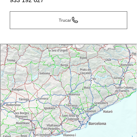
933 192 627
Trucar