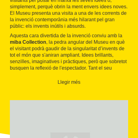
visitants per posar en marxa les seves idees o,
simplement, perquè obrin la ment envers idees noves.
El Museu presenta una visita a una de les corrents de
la invenció contemporània més hilarant pel gran
públic: els invents inútils i absurds.
Aquesta cara divertida de la invenció conviu amb la
miba Collection
, la pedra angular del Museu en què
el visitant podrà gaudir de la singularitat d’invents de
tot el món que s'aniran ampliant. Idees brillants,
senzilles, imaginatives i pràctiques, però que sobretot
busquen la reflexió de l'espectador. Tant el seu
contingut com l’espai en si mateix ofereixen una
experiència estimulant en la qual les idees infiltrades
Llegir més
dialoguen amb el visitant.