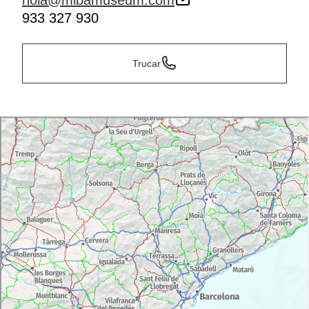
hola@mibamuseum.com
933 327 930
Trucar