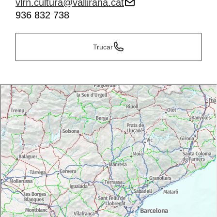
vlrn.cultura@vallirana.cat
936 832 738
Trucar