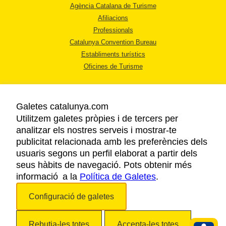
Agència Catalana de Turisme
Afiliacions
Professionals
Catalunya Convention Bureau
Establiments turístics
Oficines de Turisme
Galetes catalunya.com
Utilitzem galetes pròpies i de tercers per
analitzar els nostres serveis i mostrar-te
AVÍS LEGAL
publicitat relacionada amb les preferències dels
POLÍTICA DE PRIVACITAT
usuaris segons un perfil elaborat a partir dels
COOKIES
seus hàbits de navegació. Pots obtenir més
informació a la
Política de Galetes
ACCESSIBILITAT
.
Configuració de galetes
Copyright © 2026. Agència Catalana de Turisme. Tots els drets reservats.
Rebutja-les totes
Accepta-les totes