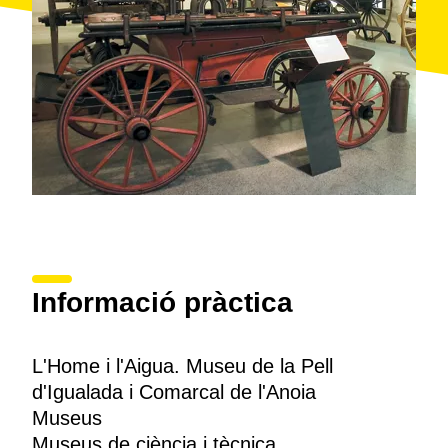
del segle XVIII, on s'explica una manera de treballar i
viure molt lligada a la història industrial d'
Igualada
.
Informació pràctica
L'Home i l'Aigua. Museu de la Pell
d'Igualada i Comarcal de l'Anoia
Museus
Museus de ciència i tècnica