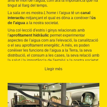
amb el món de l'aigua, com ara la importància que ha
tingut al llarg del temps.
La sala on es mostra
L'home i l'aigua
té un
canal
interactiu
mitjançant el qual es dóna a conèixer l'
ús
de l'aigua
a la nostra societat.
Una col·lecció d'estris i ginys relacionats amb
l'
aprofitament hidràulic
permet experimentar
aspectes de l'aigua com ara l'elevació, la canalització
o el seu aprofitament energètic. A més, es poden
conèixer les funcions de l'aigua a la Terra, la seva
distribució, el consum a les cases, la seva relació amb
la salut i la importància de l'estalvi a la nostra societat.
La construcció museogràfica de
L'home i l'aigua
a
Llegir més
l'edifici de Cal Boyer, de finals del segle XIX, conegut
també com a
Vapor Nou
, és
innovadora
, tant pel que
fa a l'estructura i el disseny com per la seva finalitat
didàctica i lúdica.
El museu ofereix
visites comentades
a tots els
espais,
tallers
específics per a escolars i
visites
teatralitzades
a l'antiga adoberia de
Cal Granotes
,