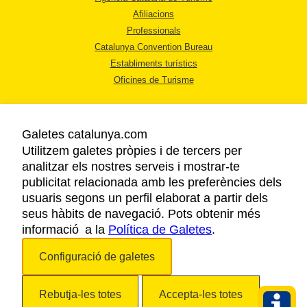
Afiliacions
Professionals
Catalunya Convention Bureau
Establiments turístics
Oficines de Turisme
Galetes catalunya.com
Utilitzem galetes pròpies i de tercers per
analitzar els nostres serveis i mostrar-te
AVÍS LEGAL
publicitat relacionada amb les preferències dels
POLÍTICA DE PRIVACITAT
usuaris segons un perfil elaborat a partir dels
COOKIES
seus hàbits de navegació. Pots obtenir més
informació a la
Política de Galetes
ACCESSIBILITAT
.
Configuració de galetes
Copyright © 2026. Agència Catalana de Turisme. Tots els drets reservats.
Rebutja-les totes
Accepta-les totes