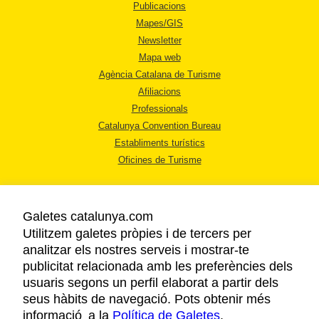
Publicacions
Mapes/GIS
Newsletter
Mapa web
Agència Catalana de Turisme
Afiliacions
Professionals
Catalunya Convention Bureau
Establiments turístics
Oficines de Turisme
Galetes catalunya.com
Utilitzem galetes pròpies i de tercers per
analitzar els nostres serveis i mostrar-te
AVÍS LEGAL
publicitat relacionada amb les preferències dels
POLÍTICA DE PRIVACITAT
usuaris segons un perfil elaborat a partir dels
COOKIES
seus hàbits de navegació. Pots obtenir més
informació a la
Política de Galetes
ACCESSIBILITAT
.