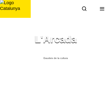
Saltar
al
contingut
L'Arcada
Gaudeix de la cultura