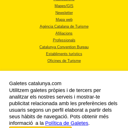
Mapes/GIS
Newsletter
Mapa web
Agència Catalana de Turisme
Afiliacions
Professionals
Catalunya Convention Bureau
Establiments turístics
Oficines de Turisme
Galetes catalunya.com
Utilitzem galetes pròpies i de tercers per
analitzar els nostres serveis i mostrar-te
AVÍS LEGAL
publicitat relacionada amb les preferències dels
POLÍTICA DE PRIVACITAT
usuaris segons un perfil elaborat a partir dels
COOKIES
seus hàbits de navegació. Pots obtenir més
informació a la
Política de Galetes
ACCESSIBILITAT
.