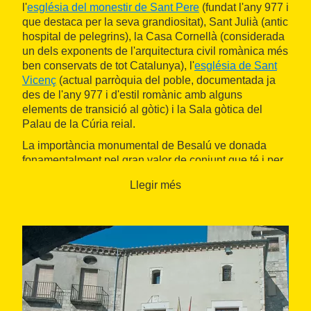
l'
església del monestir de Sant Pere
(fundat l'any 977 i
que destaca per la seva grandiositat), Sant Julià (antic
hospital de pelegrins), la Casa Cornellà (considerada
un dels exponents de l'arquitectura civil romànica més
ben conservats de tot Catalunya), l'
església de Sant
Vicenç
(actual parròquia del poble, documentada ja
des de l'any 977 i d'estil romànic amb alguns
elements de transició al gòtic) i la Sala gòtica del
Palau de la Cúria reial.
La importància monumental de Besalú ve donada
fonamentalment pel gran valor de conjunt que té i per
la unitat que presenta i que la determina com una de
Llegir més
les
mostres més importants
i
singulars
dels
conjunts
medievals
de Catalunya. Al 1966 el poble va
ser declarat
Conjunt Historicoartístic Nacional
pel
seu gran valor arquitectònic.