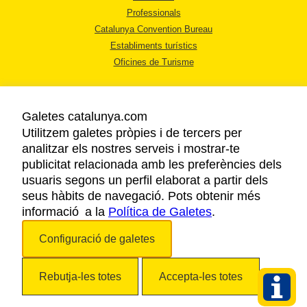
Professionals
Catalunya Convention Bureau
Establiments turístics
Oficines de Turisme
Galetes catalunya.com
Utilitzem galetes pròpies i de tercers per
analitzar els nostres serveis i mostrar-te
AVÍS LEGAL
publicitat relacionada amb les preferències dels
POLÍTICA DE PRIVACITAT
usuaris segons un perfil elaborat a partir dels
COOKIES
seus hàbits de navegació. Pots obtenir més
informació a la
Política de Galetes
ACCESSIBILITAT
.
Configuració de galetes
Copyright © 2026. Agència Catalana de Turisme. Tots els drets reservats.
Rebutja-les totes
Accepta-les totes