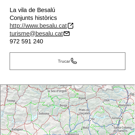
La vila de Besalú
Conjunts històrics
http://www.besalu.cat
turisme@besalu.cat
972 591 240
Trucar