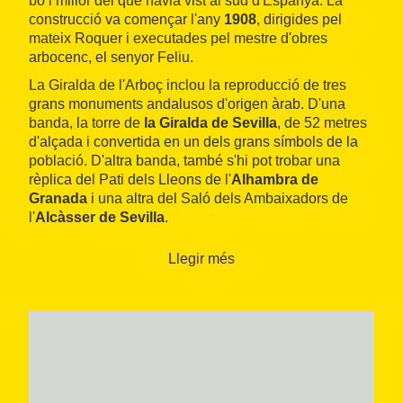
bo i millor del que havia vist al sud d'Espanya. La
construcció va començar l'any
1908
, dirigides pel
mateix Roquer i executades pel mestre d'obres
arbocenc, el senyor Feliu.
La Giralda de l'Arboç inclou la reproducció de tres
grans monuments andalusos d'origen àrab. D'una
banda, la torre de
la Giralda de Sevilla
, de 52 metres
d'alçada i convertida en un dels grans símbols de la
població. D'altra banda, també s'hi pot trobar una
rèplica del Pati dels Lleons de l'
Alhambra de
Granada
i una altra del Saló dels Ambaixadors de
l'
Alcàsser de Sevilla
.
Tots els
elements ornamentals
segueixen fidelment
Llegir més
els originals, a partir de fotografies. S'hi poden veure
nombrosos arcs de ferradura, arcs lobulats i
arabescos.