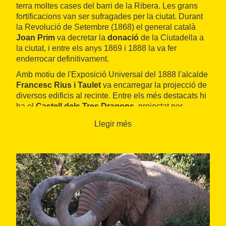
terra moltes cases del barri de la Ribera. Les grans
fortificacions van ser sufragades per la ciutat. Durant
la Revolució de Setembre (1868) el general català
Joan Prim
va decretar la
donació
de la Ciutadella a
la ciutat, i entre els anys 1869 i 1888 la va fer
enderrocar definitivament.
Amb motiu de l'Exposició Universal del 1888 l'alcalde
Francesc Rius i Taulet
va encarregar la projecció de
diversos edificis al recinte. Entre els més destacats hi
ha el
Castell dels Tres Dragons
, projectat per
Domènech i Montaner, i la
font de la Cascada
, feta
Llegir més
per Josep Fontserè amb l'ajuda d'Antoni Gaudí. Al
llarg de la història, les construccions han anat tenint
diversos usos. Avui dia l'espai que ocupava el recinte
és un parc públic, el Parc de la Ciutadella. El Castell
dels Tres Dragons va acollir fins l'any 2000 el Museu
de Zoologia, i actualment acull el
Laboratori de
Natura
dins el
Museu de Ciències Naturals
. Fins al
2010 el Museu de Ciències Naturals de Barcelona va
estar al Parc de la Ciutadella, però part de la
col·lecció va passar al Museu Blau (situat al Parc del