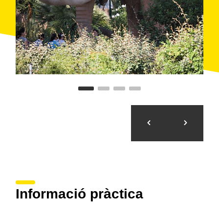
Fòrum) quan es va inaugurar el 2011. El
Zoo de
Barcelona
ocupa gran part del terreny adjacent al
Parc. El Parc de la Ciutadella és escenari de tot
tipus
d'actes
i
actuacions
, i és un dels escenaris
principals cada any durant les festes de la Mercè al
mes de setembre.
Informació pràctica