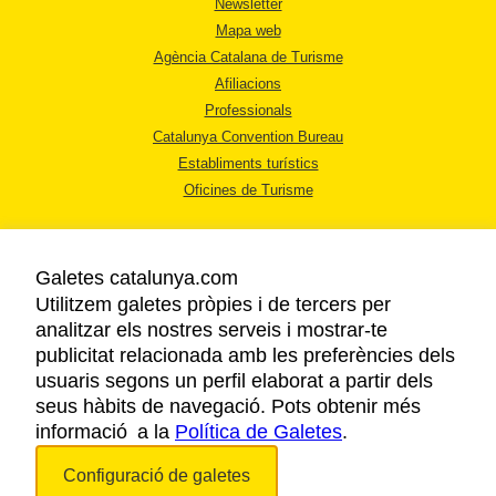
Newsletter
Mapa web
Agència Catalana de Turisme
Afiliacions
Professionals
Catalunya Convention Bureau
Establiments turístics
Oficines de Turisme
Galetes catalunya.com
Utilitzem galetes pròpies i de tercers per
analitzar els nostres serveis i mostrar-te
AVÍS LEGAL
publicitat relacionada amb les preferències dels
POLÍTICA DE PRIVACITAT
usuaris segons un perfil elaborat a partir dels
COOKIES
seus hàbits de navegació. Pots obtenir més
informació a la
Política de Galetes
ACCESSIBILITAT
.
Configuració de galetes