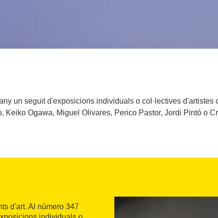
'any un seguit d'exposicions individuals o col·lectives d'artist
, Keiko Ogawa, Miguel Olivares, Perico Pastor, Jordi Pintó o C
nts d'art. Al número 347
exposicions individuals o