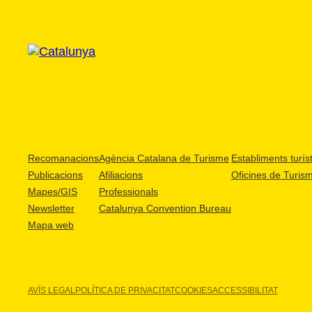
Recomanacions
Agència Catalana de Turisme
Establiments turíst
Publicacions
Afiliacions
Oficines de Turis
Mapes/GIS
Professionals
Newsletter
Catalunya Convention Bureau
Mapa web
AVÍS LEGAL
POLÍTICA DE PRIVACITAT
COOKIES
ACCESSIBILITAT