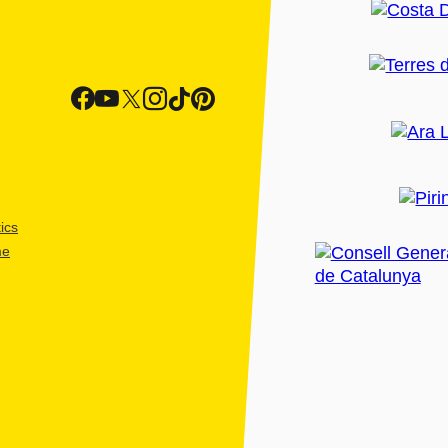
ics
me