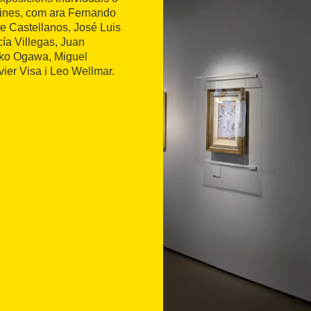
lines, com ara Fernando
e Castellanos, José Luis
ía Villegas, Juan
iko Ogawa, Miguel
vier Visa i Leo Wellmar.