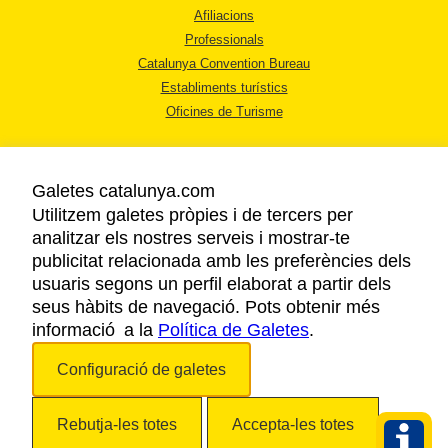
Afiliacions
Professionals
Catalunya Convention Bureau
Establiments turístics
Oficines de Turisme
Galetes catalunya.com
Utilitzem galetes pròpies i de tercers per
analitzar els nostres serveis i mostrar-te
AVÍS LEGAL
publicitat relacionada amb les preferències dels
POLÍTICA DE PRIVACITAT
usuaris segons un perfil elaborat a partir dels
COOKIES
seus hàbits de navegació. Pots obtenir més
informació a la
Política de Galetes
ACCESSIBILITAT
.
Configuració de galetes
Copyright © 2026. Agència Catalana de Turisme. Tots els drets reservats.
Rebutja-les totes
Accepta-les totes