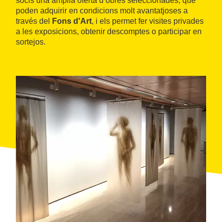
socis una àmplia oferta d’obres seleccionades, que
poden adquirir en condicions molt avantatjoses a
través del
Fons d'Art
, i els permet fer visites privades
a les exposicions, obtenir descomptes o participar en
sortejos.