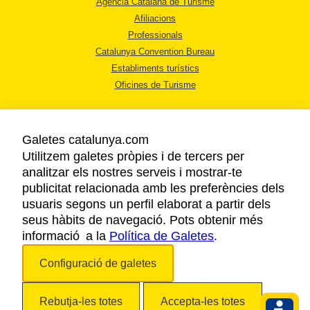
Agència Catalana de Turisme
Afiliacions
Professionals
Catalunya Convention Bureau
Establiments turístics
Oficines de Turisme
Galetes catalunya.com
Utilitzem galetes pròpies i de tercers per
analitzar els nostres serveis i mostrar-te
AVÍS LEGAL
publicitat relacionada amb les preferències dels
POLÍTICA DE PRIVACITAT
usuaris segons un perfil elaborat a partir dels
COOKIES
seus hàbits de navegació. Pots obtenir més
informació a la
Política de Galetes
ACCESSIBILITAT
.
Configuració de galetes
Copyright © 2026. Agència Catalana de Turisme. Tots els drets reservats.
Rebutja-les totes
Accepta-les totes