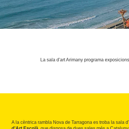
La sala d'art Arimany programa exposicions 
A la cèntrica rambla Nova de Tarragona es troba la sala d
d'Art Escolà
, que disposa de dues sales més a Cataluny