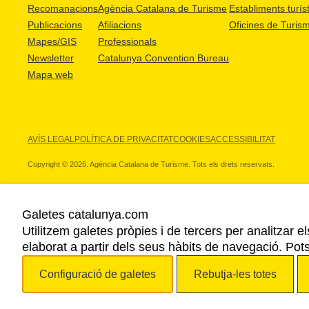
Recomanacions
Agència Catalana de Turisme
Establiments turíst
Publicacions
Afiliacions
Oficines de Turis
Mapes/GIS
Professionals
Newsletter
Catalunya Convention Bureau
Mapa web
AVÍS LEGAL
POLÍTICA DE PRIVACITAT
COOKIES
ACCESSIBILITAT
Copyright © 2026. Agència Catalana de Turisme. Tots els drets reservats.
Galetes catalunya.com
Utilitzem galetes pròpies i de tercers per analitzar e
ELS NOSTRES PARTNERS
elaborat a partir dels seus hàbits de navegació. Pot
Configuració de galetes
Rebutja-les totes