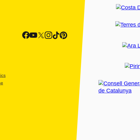
ics
me