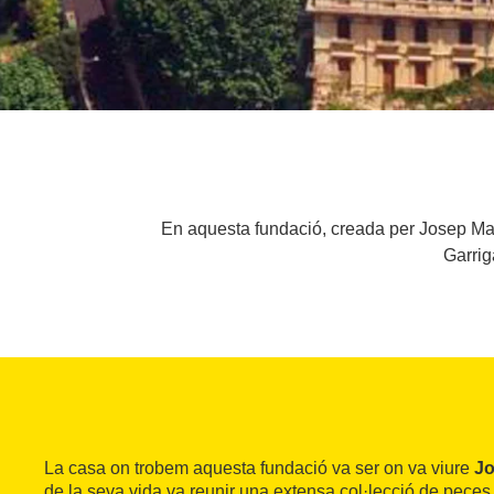
En aquesta fundació, creada per Josep Maur
Garrig
La casa on trobem aquesta fundació va ser on va viure
Jo
de la seva vida va reunir una extensa col·lecció de peces 