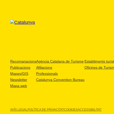
Recomanacions
Agència Catalana de Turisme
Establiments turíst
Publicacions
Afiliacions
Oficines de Turis
Mapes/GIS
Professionals
Newsletter
Catalunya Convention Bureau
Mapa web
AVÍS LEGAL
POLÍTICA DE PRIVACITAT
COOKIES
ACCESSIBILITAT