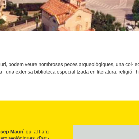
í, podem veure nombroses peces arqueològiques, una col·lecció d
a i una extensa biblioteca especialitzada en literatura, religió i hi
sep Maurí
, qui al llarg
arqueològiques, d'art -