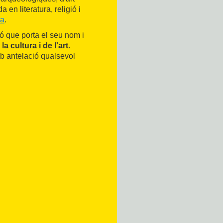
 en literatura, religió i
ga
.
ió que porta el seu nom i
a cultura i de l'art
.
amb antelació qualsevol