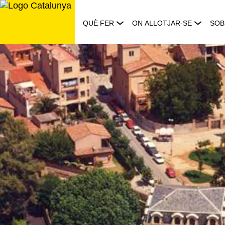
Saltar
al
QUÈ FER
ON ALLOTJAR-SE
SOB
contingut