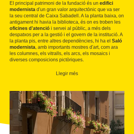
El principal patrimoni de la fundació és un
edifici
modernista
d'un gran valor arquitectònic que va ser
la seu central de Caixa Sabadell. A la planta baixa, on
antigament hi havia la biblioteca, és on es troben les
oficines d'atenció
i servei al públic, a més dels
despatxos per a la gestió i el govern de la institució. A
la planta pis, entre altres dependències, hi ha el
Saló
modernista
, amb importants mostres d'art, com ara
les columnes, els vitralls, els arcs, els mosaics i
diverses composicions pictòriques.
Hi ha la possibilitat de llogar tres espais de l'edifici
Llegir més
(Saló, Sala de Consell i Sala Sagrada Família) per tal
de celebrar-hi tot tipus d'esdeveniments.