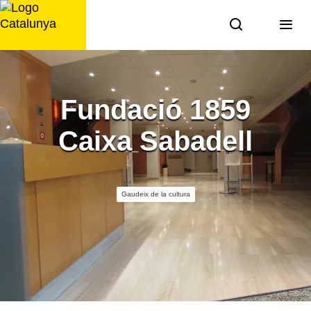
Saltar
al
contingut
Fundació 1859
Caixa Sabadell
Gaudeix de la cultura