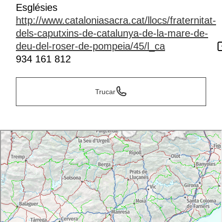
Esglésies
http://www.cataloniasacra.cat/llocs/fraternitat-
dels-caputxins-de-catalunya-de-la-mare-de-
deu-del-roser-de-pompeia/45/l_ca
934 161 812
Trucar