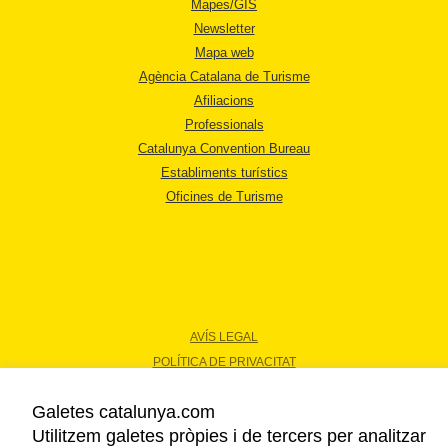
Mapes/GIS
Newsletter
Mapa web
Agència Catalana de Turisme
Afiliacions
Professionals
Catalunya Convention Bureau
Establiments turístics
Oficines de Turisme
AVÍS LEGAL
POLÍTICA DE PRIVACITAT
COOKIES
Galetes catalunya.com
ACCESSIBILITAT
Utilitzem galetes pròpies i de tercers per analitzar