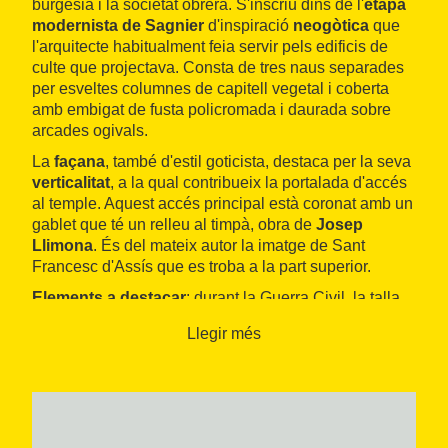
burgesia i la societat obrera. S'inscriu dins de l'
etapa
modernista de Sagnier
d'inspiració
neogòtica
que
l'arquitecte habitualment feia servir pels edificis de
culte que projectava. Consta de tres naus separades
per esveltes columnes de capitell vegetal i coberta
amb embigat de fusta policromada i daurada sobre
arcades ogivals.
La
façana
, també d'estil goticista, destaca per la seva
verticalitat
, a la qual contribueix la portalada d'accés
al temple. Aquest accés principal està coronat amb un
gablet que té un relleu al timpà, obra de
Josep
Llimona
. És del mateix autor la imatge de Sant
Francesc d'Assís que es troba a la part superior.
Elements a destacar
: durant la Guerra Civil, la talla
de la Mare de Déu de l'escultor Llimona es va cremar,
Llegir més
i es va substituir per l'actual. Les làmpades que
envolten la nau i la imatge de Sant Francesc de la
façana de l'escultor Foixà.