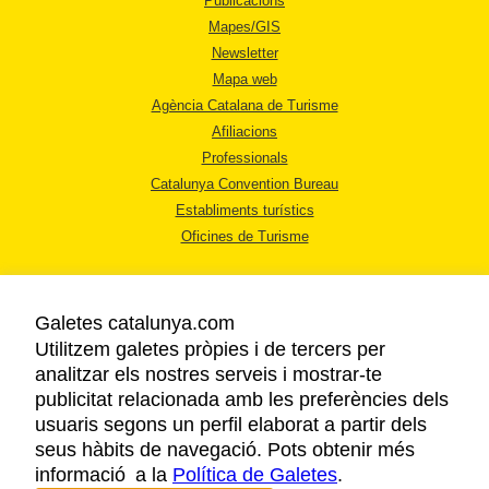
Publicacions
Mapes/GIS
Newsletter
Mapa web
Agència Catalana de Turisme
Afiliacions
Professionals
Catalunya Convention Bureau
Establiments turístics
Oficines de Turisme
Galetes catalunya.com
Utilitzem galetes pròpies i de tercers per
analitzar els nostres serveis i mostrar-te
AVÍS LEGAL
publicitat relacionada amb les preferències dels
POLÍTICA DE PRIVACITAT
usuaris segons un perfil elaborat a partir dels
COOKIES
seus hàbits de navegació. Pots obtenir més
informació a la
Política de Galetes
ACCESSIBILITAT
.