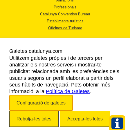
Afiliacions
Professionals
Catalunya Convention Bureau
Establiments turístics
Oficines de Turisme
Galetes catalunya.com
Utilitzem galetes pròpies i de tercers per
analitzar els nostres serveis i mostrar-te
AVÍS LEGAL
publicitat relacionada amb les preferències dels
POLÍTICA DE PRIVACITAT
usuaris segons un perfil elaborat a partir dels
COOKIES
seus hàbits de navegació. Pots obtenir més
informació a la
Política de Galetes
ACCESSIBILITAT
.
Configuració de galetes
Copyright © 2026. Agència Catalana de Turisme. Tots els drets reservats.
Rebutja-les totes
Accepta-les totes