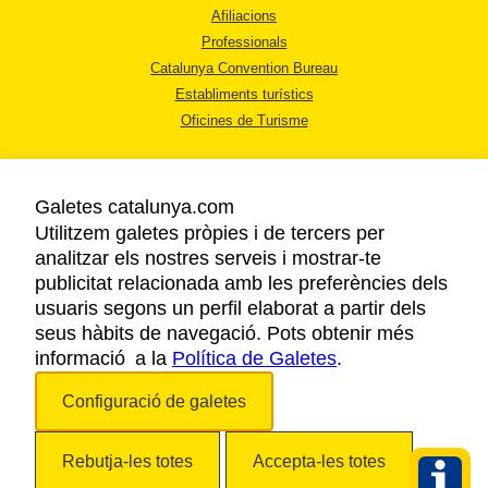
Afiliacions
Professionals
Catalunya Convention Bureau
Establiments turístics
Oficines de Turisme
Galetes catalunya.com
Utilitzem galetes pròpies i de tercers per
analitzar els nostres serveis i mostrar-te
AVÍS LEGAL
publicitat relacionada amb les preferències dels
POLÍTICA DE PRIVACITAT
usuaris segons un perfil elaborat a partir dels
COOKIES
seus hàbits de navegació. Pots obtenir més
informació a la
Política de Galetes
ACCESSIBILITAT
.
Configuració de galetes
Copyright © 2026. Agència Catalana de Turisme. Tots els drets reservats.
Rebutja-les totes
Accepta-les totes