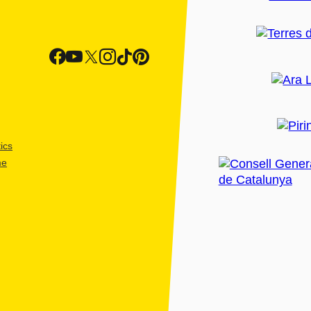
ics
me