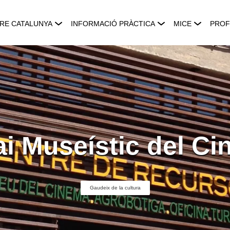
RE CATALUNYA
INFORMACIÓ PRÀCTICA
MICE
PROF
i Museístic del C
Gaudeix de la cultura