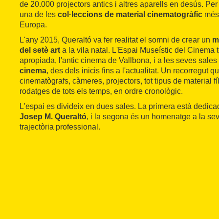
de 20.000 projectors antics i altres aparells en desús. Per 
una de les
col·leccions de material cinematogràfic
més 
Europa.
L'any 2015, Queraltó va fer realitat el somni de crear un
m
del setè art
a la vila natal. L'Espai Museístic del Cinema 
apropiada, l'antic cinema de Vallbona, i a les seves sales
cinema
, des dels inicis fins a l'actualitat. Un recorregut q
cinematògrafs, càmeres, projectors, tot tipus de material fí
rodatges de tots els temps, en ordre cronològic.
L'espai es divideix en dues sales. La primera està dedica
Josep M. Queraltó
, i la segona és un homenatge a la seva
trajectòria professional.