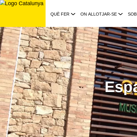
Saltar
al
QUÈ FER
ON ALLOTJAR-SE
SOB
contingut
Espa