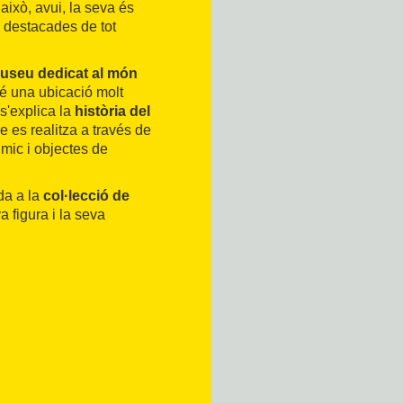
això, avui, la seva és
destacades de tot
useu dedicat al món
té una ubicació molt
 s'explica la
història del
ue es realitza a través de
lmic i objectes de
da a la
col·lecció de
 figura i la seva