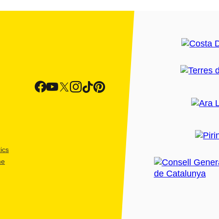
ics
me