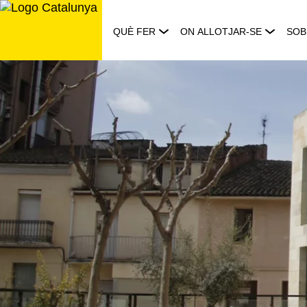
Saltar
al
QUÈ FER
ON ALLOTJAR-SE
SOB
contingut