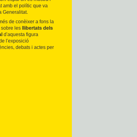
at amb el polític que va
a Generalitat.
 més de conèixer a fons la
l sobre les
llibertats dels
al
d'aquesta figura
de l'exposició
ències, debats i actes per