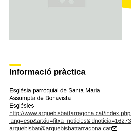
Informació pràctica
Església parroquial de Santa Maria
Assumpta de Bonavista
Esglésies
http://www.arquebisbattarragona.cat/index.php
lang=esp&arxiu=fitxa_noticies&idnoticia=1627
arquebisbat@arquebisbattarragona.cat