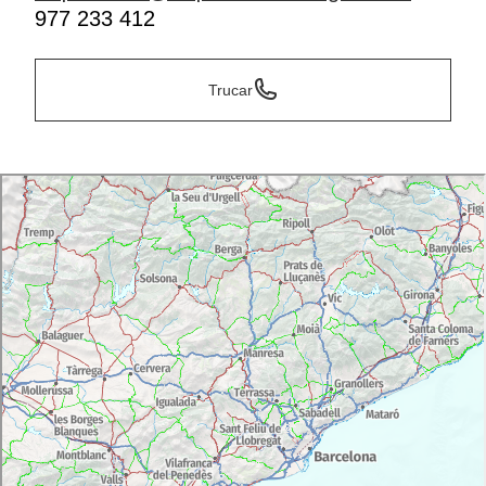
977 233 412
Trucar