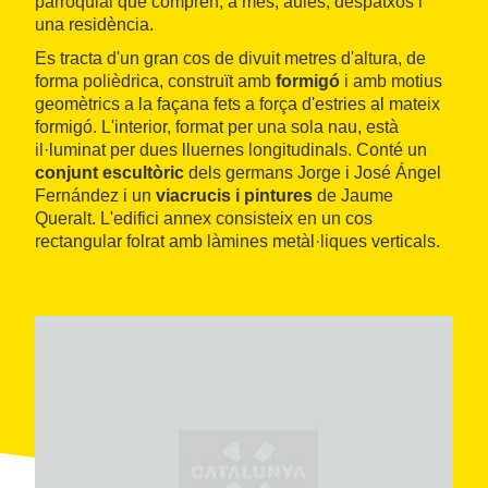
parroquial que comprèn, a més, aules, despatxos i
una residència.
Es tracta d'un gran cos de divuit metres d'altura, de
forma polièdrica, construït amb
formigó
i amb motius
geomètrics a la façana fets a força d'estries al mateix
formigó. L'interior, format per una sola nau, està
il·luminat per dues lluernes longitudinals. Conté un
conjunt escultòric
dels germans Jorge i José Ángel
Fernández i un
viacrucis i pintures
de Jaume
Queralt. L'edifici annex consisteix en un cos
rectangular folrat amb làmines metàl·liques verticals.